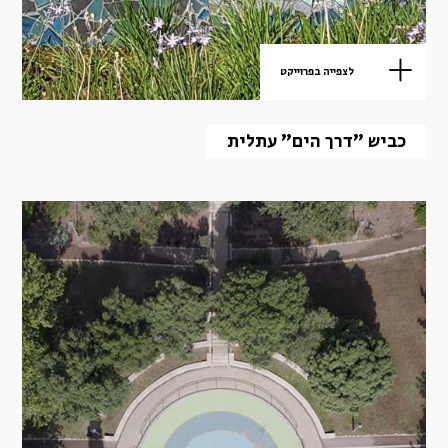
לצפייה בפרוייקט
כביש "דרך הים" עתלית