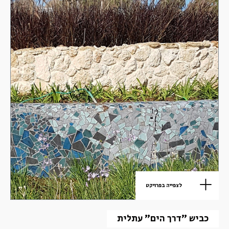
לצפייה בפרויקט
כביש "דרך הים" עתלית