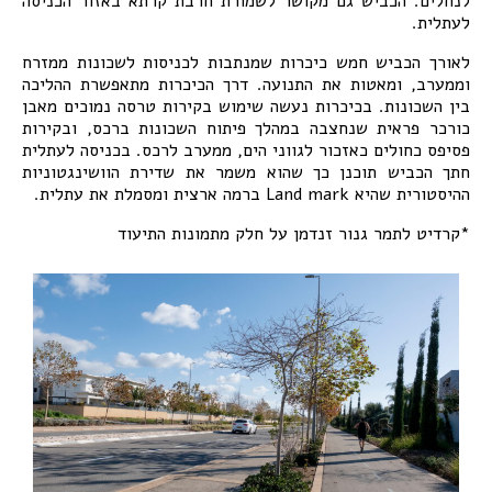
לנחלים. הכביש גם מקושר לשמורת חרבת קרתא באזור הכניסה
לעתלית.
לאורך הכביש חמש כיכרות שמנתבות לכניסות לשכונות ממזרח
וממערב, ומאטות את התנועה. דרך הכיכרות מתאפשרת ההליכה
בין השכונות. בכיכרות נעשה שימוש בקירות טרסה נמוכים מאבן
כורכר פראית שנחצבה במהלך פיתוח השכונות ברכס, ובקירות
פסיפס כחולים כאזכור לגווני הים, ממערב לרכס. בכניסה לעתלית
חתך הכביש תוכנן כך שהוא משמר את שדירת הוושינגטוניות
ההיסטורית שהיא Land mark ברמה ארצית ומסמלת את עתלית.
*קרדיט לתמר גנור זנדמן על חלק מתמונות התיעוד