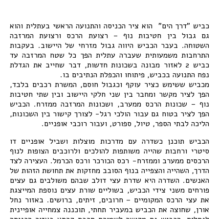
כביש "דרך הים" הוא ציר הכניסה והתנועה הראשי בעתלית והוא
גם גבול בין חטיבות נוף – רצועת הרכס ורצועת המרזבה
השטוחה. בעבר הכביש היווה גבול מזרחי של היישוב. בעקבות
התרחבות משמעותית שעברה עתלית הפך כל שטח המרזבה עד
כביש 2 לאזור מבונה בשכונות חדשות, דבר שחייב את הגדלת
נפח התנועה בכביש, פיתוחו והכפלת הנתיבים בו.
מכביש ששימש כציר עוקף וכגבול חוסם, המשרת רכבים בלבד,
הפך לציר מקשר ומחבר בין שני חלקי היישוב ובין שתי חטיבות
נוף – שכונות הרכס ממערב, ושכונות המרזבה ממזרח. הכביש
הפך לציר בטוח גם עבור הולכי רגל- לצורך קישור בין השכונות,
הליכה לבתי הספר, טיול, ספורט, ועבור רוכבי אופניים.
הכביש תוכנן כשדרה עם מדרכות מוצלות ושביל אופניים דו
סיטרי ורחבות שהייה משותפות להולכים ולרוכבים הצופות לנוף
הרכסים ממערב וממזרח- רכס הכורכר ורכס הכרמל. העצירה לצד
הדרך, השהייה והצפייה בנוף הסובב מחזקות את תחושת הזהות של
האנשים. השדרה היא שדרת עצי דולב שבהם משולבים גם עצים
פורחים משני צידי הכביש, בשוליים שורת עצים נוספת המייצגת
את עצי הרכס המקומיים – חרובים, זיתים, ברושים. באזור נחל
אורן, שחוצה את הכביש במעביר תחתי, תוכננה צמחייה אופיינית