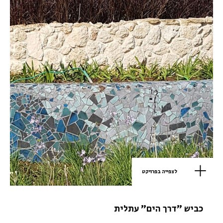
לצפייה בפרויקט
כביש "דרך הים" עתלית